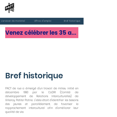
PACT de rue
Livraison de matériel
Offres d'emploi
Bref historique
Venez célébrer les 35 ans de PACT de rue
Faire un don
Bref historique
PACT de rue a émergé d'un travail de milieu initié en
décembre 1990 par le CoDRI (Comité de
développement de Relations Interculturelles) de
Villeray, Petite-Patrie. L'idée était d'identifier les besoins
des jeunes et parallèlement, de favoriser le
rapprochement interculturel afin d'améliorer leur
qualité de vie.