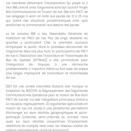
Les membres obtiennent l'incorporation du projet le 2
mai 1991, créant ainsi l'organisme sans but lucratif Projet
Ado Communautaire en Travail de rue. Dès lors, PACT de
rue s'engage à venir en aide aux jeunes de 12 à 25 ans
qui vivent des situations problématiques ainsi qu'à
sensibiliser la communauté aux besoins des jeunes.
Le 1er octobre 1991 a lieu l'Assemblée Générale de
fondation de PACT de rue. Plus de vingt résidents du
quartier y participent. C'est la première occasion
d'impliquer le public dans le processus décisionnel de
l'organisme. Deux ans plus tard, la participation de PACT
de rue à l'Association des Travailleurs et Travailleuses de
Rue du Québec (ATTRueQ) a été primordiale pour
l'intégration de l'équipe à une démarche
professionnelle. Il importait d'être au fait avec les enjeux
plus larges impliquant les travailleurs et travailleuses
de rue.
2007 fût une année charnière: d'abord, elle marque la
fondation du ROCQTR, le Regroupement des Organismes
Communautaires Québécois pour le travail de Rue dont
PACT de rue est l'un des instigateurs principaux. Grâce à
ce nouveau regroupement, 22 organismes spécialisés en
travail de rue ont accès à une plateforme permettant
d'échanger sur leurs réalités géographiques et socio-
politiques (urbaines, semi-urbaines ou rurales), mais
aussi sur leurs réalités corporatives (financement,
redditions de compte, liens avec les réseaux, cadres de
gestion administrative, outils de formation).