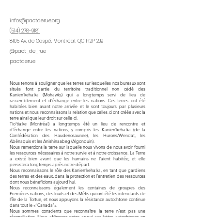
infos@pactderue.org
(
514) 278-9181
8105 Av. de Gaspé, Montréal, QC H2P 2J9
@pact_de_rue
pactderue
Nous tenons à souligner que les terres sur lesquelles nos bureaux sont
situés font partie du territoire traditionnel non cédé des
Kanien’keha:ka (Mohawks) qui a longtemps servi de lieu de
rassemblement et d’échange entre les nations. Ces terres ont été
habitées bien avant notre arrivée et le sont toujours par plusieurs
nations et nous reconnaissons la relation que celles-ci ont créée avec la
terre ainsi que leur droit sur celle-ci.
Tio’tia:ke (Montréal) a longtemps été un lieu de rencontre et
d’échange entre les nations, y compris les Kanien’keha:ka (de la
Confédération des Haudenosaunee), les Hurons/Wendat, les
Abénaquis et les Anishinaabeg (Algonquin).
Nous remercions la terre sur laquelle nous vivons de nous avoir fourni
les ressources nécessaires à notre survie et à notre croissance. La Terre
a existé bien avant que les humains ne l’aient habitée, et elle
persistera longtemps après notre départ.
Nous reconnaissons le rôle des Kanien’keha:ka, en tant que gardiens
des terres et des eaux, dans la protection et l’entretien des ressources
dont nous bénéficions aujourd’hui.
Nous reconnaissons également les centaines de groupes des
Premières nations, des Inuits et des Métis qui ont été les intendants de
l’île de la Tortue, et nous appuyons la résistance autochtone continue
dans tout le «‘’Canada’’».
Nous sommes conscients que reconnaître la terre n’est pas une
réconciliation. Nous affirmons notre appui aux luttes autochtones en