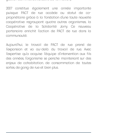
2007 constitue également une année importante
puisque PACT de rue accède au statut de co-
propriétaire grâce à la fondation d'une toute nouvelle
coopérative regroupant quatre autres organismes, la
Coopérative de la Solidarité Jarry. Ce nouveau
partenaire enrichit l'action de PACT de rue dans la
communauté.
Aujourd'hui, le travail de PACT de rue prend de
l'expansion et va au-delà du travail de rue. Avec
l'expertise qu'a acquise l'équipe d'intervention aux fils
des années, l'organisme se penche maintenant sur des
enjeux de cohabitation, de consommation de toutes
sortes, de gang de rue et bien plus.