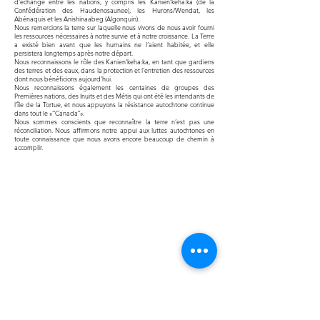
d’échange entre les nations, y compris les Kanien’keha:ka (de la
Confédération des Haudenosaunee), les Hurons/Wendat, les
Abénaquis et les Anishinaabeg (Algonquin).
Nous remercions la terre sur laquelle nous vivons de nous avoir fourni
les ressources nécessaires à notre survie et à notre croissance. La Terre
a existé bien avant que les humains ne l’aient habitée, et elle
persistera longtemps après notre départ.
Nous reconnaissons le rôle des Kanien’keha:ka, en tant que gardiens
des terres et des eaux, dans la protection et l’entretien des ressources
dont nous bénéficions aujourd’hui.
Nous reconnaissons également les centaines de groupes des
Premières nations, des Inuits et des Métis qui ont été les intendants de
l’île de la Tortue, et nous appuyons la résistance autochtone continue
dans tout le «‘’Canada’’».
Nous sommes conscients que reconnaître la terre n’est pas une
réconciliation. Nous affirmons notre appui aux luttes autochtones en
toute connaissance que nous avons encore beaucoup de chemin à
accomplir.