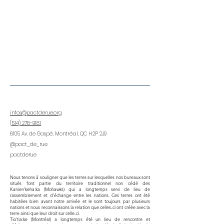
infos@pactderue.org
(
514) 278-9181
8105 Av. de Gaspé, Montréal, QC H2P 2J9
@pact_de_rue
pactderue
Nous tenons à souligner que les terres sur lesquelles nos bureaux sont
situés font partie du territoire traditionnel non cédé des
Kanien’keha:ka (Mohawks) qui a longtemps servi de lieu de
rassemblement et d’échange entre les nations. Ces terres ont été
habitées bien avant notre arrivée et le sont toujours par plusieurs
nations et nous reconnaissons la relation que celles-ci ont créée avec la
terre ainsi que leur droit sur celle-ci.
Tio’tia:ke (Montréal) a longtemps été un lieu de rencontre et