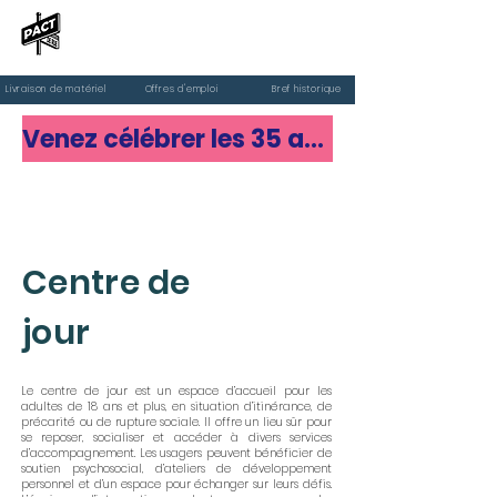
PACT de rue
Livraison de matériel
Offres d'emploi
Bref historique
Venez célébrer les 35 ans de PACT de rue
Faire un don
Centre de
jour
Le centre de jour est un espace d’accueil pour les
adultes de 18 ans et plus, en situation d’itinérance, de
précarité ou de rupture sociale. Il offre un lieu sûr pour
se reposer, socialiser et accéder à divers services
d’accompagnement. Les usagers peuvent bénéficier de
soutien psychosocial, d’ateliers de développement
personnel et d’un espace pour échanger sur leurs défis.