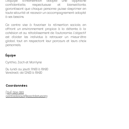
L’équipe d’intervention adopte une approche
confidentielle, respectueuse et bienveillante,
garantissant que chaque personne puisse s’exprimer en
toute sécurité et recevoir un accompagnement adapté
à ses besoins.
Ce centre vise à favoriser la réinsertion sociale, en
offrant un environnement propice à la détente, à la
cohésion et au rétablissement de l’autonomie. L’objectif
est d’aider les individus à retrouver un mieux-être
global, tout en respectant leur parcours et leurs choix
personnels.
Équipe
Cynthia, Zach et
Marilyne
Du lundi au jeudi: 11h00 à 16h00
Vendredi; de 12h00 à 16h00
Coordonnées
(514) 564-9181
centredejour@pactderue.org