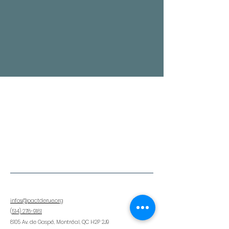
infos@pactderue.org
(
514) 278-9181
8105 Av. de Gaspé, Montréal, QC H2P 2J9