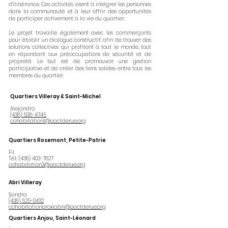
d’itinérance. Ces activités visent à intégrer les personnes
dans la communauté et à leur offrir des opportunités
de participer activement à la vie du quartier.
Le projet travaille également avec les commerçants
pour établir un dialogue constructif, afin de trouver des
solutions collectives qui profitent à tout le monde, tout
en répondant aux préoccupations de sécurité et de
propreté. Le but est de promouvoir une gestion
participative et de créer des liens solides entre tous les
membres du quartier.
Quartiers Villeray & Saint-Michel
Alejandro
(438) 508-4745
cohabitation1@pactderue.org
Quartiers Rosemont, Petite-Patrie
Fil
Tél.:
(438) 403-7827
cohabitation3@pactderue.org
Abri Villeray
Sandra
(438) 525-0432
cohabitationproxiabri@pactderue.org
Quartiers Anjou, Saint-Léonard