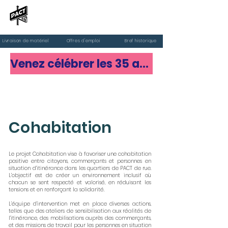
PACT de rue
Livraison de matériel
Offres d'emploi
Bref historique
Venez célébrer les 35 ans de PACT de rue
Faire un don
Cohabitation
Le projet Cohabitation vise à favoriser une cohabitation
positive entre citoyens, commerçants et personnes en
situation d’itinérance dans les quartiers de PACT de rue.
L’objectif est de créer un environnement inclusif où
chacun se sent respecté et valorisé, en réduisant les
tensions et en renforçant la solidarité.
L’équipe d’intervention met en place diverses actions,
telles que des ateliers de sensibilisation aux réalités de
l’itinérance, des mobilisations auprès des commerçants,
et des missions de travail pour les personnes en situation