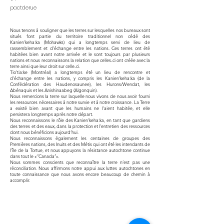
pactderue
Nous tenons à souligner que les terres sur lesquelles nos bureaux sont
situés font partie du territoire traditionnel non cédé des
Kanien’keha:ka (Mohawks) qui a longtemps servi de lieu de
rassemblement et d’échange entre les nations. Ces terres ont été
habitées bien avant notre arrivée et le sont toujours par plusieurs
nations et nous reconnaissons la relation que celles-ci ont créée avec la
terre ainsi que leur droit sur celle-ci.
Tio’tia:ke (Montréal) a longtemps été un lieu de rencontre et
d’échange entre les nations, y compris les Kanien’keha:ka (de la
Confédération des Haudenosaunee), les Hurons/Wendat, les
Abénaquis et les Anishinaabeg (Algonquin).
Nous remercions la terre sur laquelle nous vivons de nous avoir fourni
les ressources nécessaires à notre survie et à notre croissance. La Terre
a existé bien avant que les humains ne l’aient habitée, et elle
persistera longtemps après notre départ.
Nous reconnaissons le rôle des Kanien’keha:ka, en tant que gardiens
des terres et des eaux, dans la protection et l’entretien des ressources
dont nous bénéficions aujourd’hui.
Nous reconnaissons également les centaines de groupes des
Premières nations, des Inuits et des Métis qui ont été les intendants de
l’île de la Tortue, et nous appuyons la résistance autochtone continue
dans tout le «‘’Canada’’».
Nous sommes conscients que reconnaître la terre n’est pas une
réconciliation. Nous affirmons notre appui aux luttes autochtones en
toute connaissance que nous avons encore beaucoup de chemin à
accomplir.