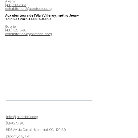
À venir
(438) 518-3683
cohabitation2@pactderue.org
Aux alentours de l'Abri Villeray, métro Jean-
Talon et Parc Azellus-Denis
Gabriel
(438) 520-8763
cohabitation4@pactderue.org
infos@pactderue.org
(
514) 278-9181
8105 Av. de Gaspé, Montréal, QC H2P 2J9
@pact_de_rue