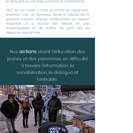
se déroulent sur une base volontaire et confidentielle.
PACT de rue réussit à créer un climat de
mieux-vivre-
ensemble
avec de nombreux jeunes et adultes des 8
quartiers couverts. L'équipe d'intervention est toujours
disponible et à l'écoute des besoins en plus
d'accompagner et de référer les gens vers les
ressources appropriées.
actions
Nos
visent l'éducation des
jeunes et des personnes en difficulté
à travers l'information, la
sensibilisation, le dialogue et
l'entraide.