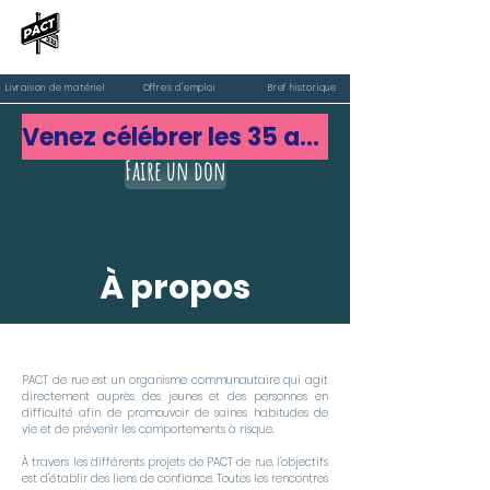
PACT de rue
Livraison de matériel
Offres d'emploi
Bref historique
Venez célébrer les 35 ans de PACT de rue
Faire un don
À propos
PACT de rue est un organisme communautaire qui agit
directement auprès des jeunes et des personnes en
difficulté afin de promouvoir de saines habitudes de
vie et de prévenir les comportements à risque.
À travers les différents projets de PACT de rue, l'objectifs
est d'établir des liens de confiance. Toutes les rencontres